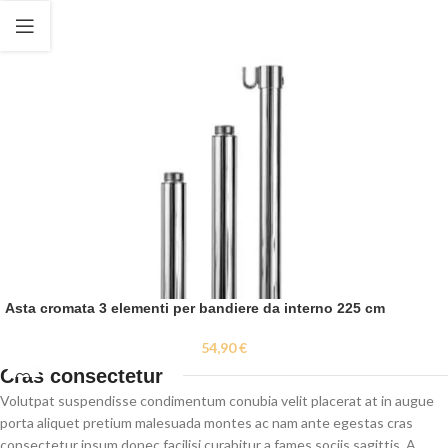
Asta cromata 3 elementi per bandiere da interno 225 cm
54,90
€
Cras consectetur
Volutpat suspendisse condimentum conubia velit placerat at in augue
porta aliquet pretium malesuada montes ac nam ante egestas cras
consectetur ipsum donec facilisi curabitur a fames sociis sagittis. A