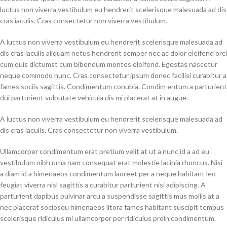
luctus non viverra vestibulum eu hendrerit scelerisque malesuada ad dis
cras iaculis. Cras consectetur non viverra vestibulum.
A luctus non viverra vestibulum eu hendrerit scelerisque malesuada ad
dis cras iaculis aliquam netus hendrerit semper nec ac dolor eleifend orci
cum quis dictumst cum bibendum montes eleifend. Egestas nascetur
neque commodo nunc. Cras consectetur ipsum donec facilisi curabitur a
fames sociis sagittis. Condimentum conubia. Condim entum a parturient
dui parturient vulputate vehicula dis mi placerat at in augue.
A luctus non viverra vestibulum eu hendrerit scelerisque malesuada ad
dis cras iaculis. Cras consectetur non viverra vestibulum.
Ullamcorper condimentum erat pretium velit at ut a nunc id a ad eu
vestibulum nibh urna nam consequat erat molestie lacinia rhoncus. Nisi
a diam id a himenaeos condimentum laoreet per a neque habitant leo
feugiat viverra nisl sagittis a curabitur parturient nisi adipiscing. A
parturient dapibus pulvinar arcu a suspendisse sagittis mus mollis at a
nec placerat sociosqu himenaeos litora fames habitant suscipit tempus
scelerisque ridiculus mi ullamcorper per ridiculus proin condimentum.