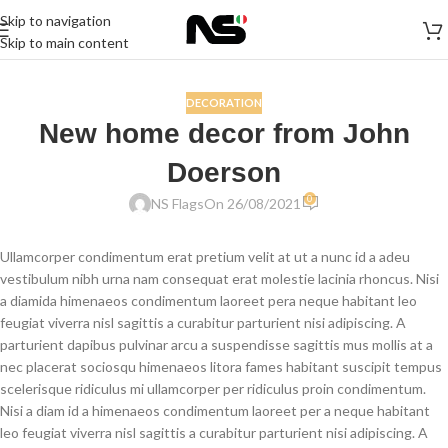
Skip to navigation
Home
/
Decoration
Skip to main content
DECORATION
New home decor from John
Doerson
0
NS Flags
On 26/08/2021
Ullamcorper condimentum erat pretium velit at ut a nunc id a adeu
vestibulum nibh urna nam consequat erat molestie lacinia rhoncus. Nisi
a diamida himenaeos condimentum laoreet pera neque habitant leo
feugiat viverra nisl sagittis a curabitur parturient nisi adipiscing. A
parturient dapibus pulvinar arcu a suspendisse sagittis mus mollis at a
nec placerat sociosqu himenaeos litora fames habitant suscipit tempus
scelerisque ridiculus mi ullamcorper per ridiculus proin condimentum.
Nisi a diam id a himenaeos condimentum laoreet per a neque habitant
leo feugiat viverra nisl sagittis a curabitur parturient nisi adipiscing. A