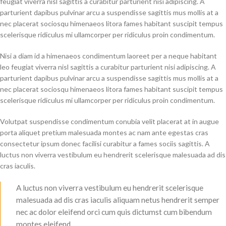
feugiat viverra nisl sagittis a curabitur parturient nisi adipiscing. A
parturient dapibus pulvinar arcu a suspendisse sagittis mus mollis at a
nec placerat sociosqu himenaeos litora fames habitant suscipit tempus
scelerisque ridiculus mi ullamcorper per ridiculus proin condimentum.
Nisi a diam id a himenaeos condimentum laoreet per a neque habitant
leo feugiat viverra nisl sagittis a curabitur parturient nisi adipiscing. A
parturient dapibus pulvinar arcu a suspendisse sagittis mus mollis at a
nec placerat sociosqu himenaeos litora fames habitant suscipit tempus
scelerisque ridiculus mi ullamcorper per ridiculus proin condimentum.
Volutpat suspendisse condimentum conubia velit placerat at in augue
porta aliquet pretium malesuada montes ac nam ante egestas cras
consectetur ipsum donec facilisi curabitur a fames sociis sagittis. A
luctus non viverra vestibulum eu hendrerit scelerisque malesuada ad dis
cras iaculis.
A luctus non viverra vestibulum eu hendrerit scelerisque
malesuada ad dis cras iaculis aliquam netus hendrerit semper
nec ac dolor eleifend orci cum quis dictumst cum bibendum
montes eleifend.