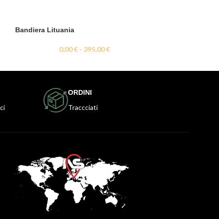
Bandiera Lituania
Bandiera Malta
0,00
€
-
395,00
€
0,
ORDINI
ci
Traccciati