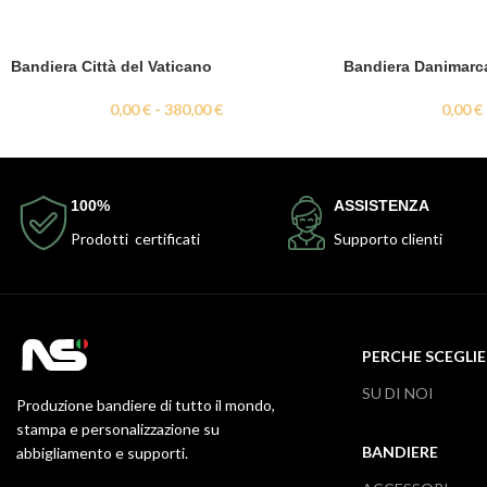
Bandiera Città del Vaticano
Bandiera Danimarc
0,00
€
-
380,00
€
0,00
€
100%
ASSISTENZA
Prodotti certificati
Supporto clienti
PERCHE SCEGLIE
SU DI NOI
Produzione bandiere di tutto il mondo,
stampa e personalizzazione su
BANDIERE
abbigliamento e supporti.