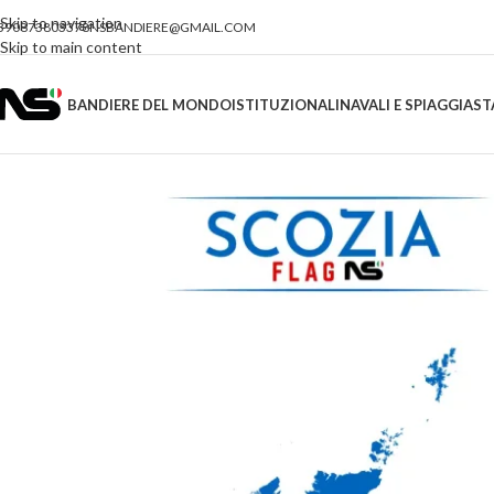
Skip to navigation
390873803378
NSBANDIERE@GMAIL.COM
Skip to main content
BANDIERE DEL MONDO
ISTITUZIONALI
NAVALI E SPIAGGIA
ST