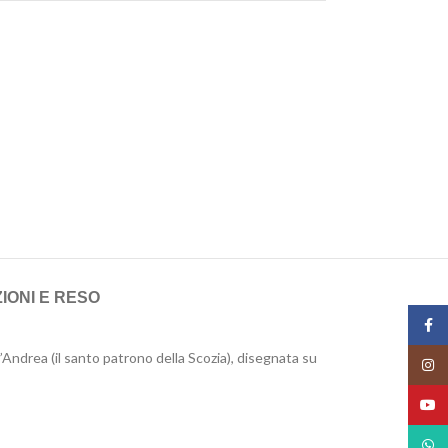
IONI E RESO
Face
’Andrea (il santo patrono della Scozia), disegnata su
Insta
YouT
What