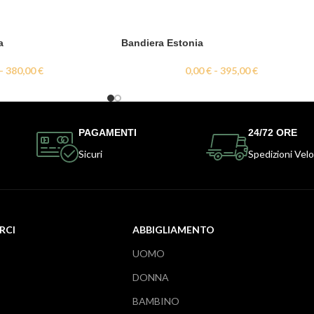
a
Bandiera Estonia
-
380,00
€
0,00
€
-
395,00
€
PAGAMENTI
24/72 ORE
Sicuri
Spedizioni Velo
RCI
ABBIGLIAMENTO
UOMO
DONNA
BAMBINO