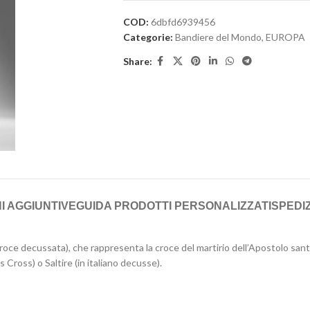
COD:
6dbfd6939456
Categorie:
Bandiere del Mondo
,
EUROPA
Share:
I AGGIUNTIVE
GUIDA PRODOTTI PERSONALIZZATI
SPEDIZ
roce decussata), che rappresenta la croce del martirio dell’Apostolo sant
ross) o Saltire (in italiano decusse).