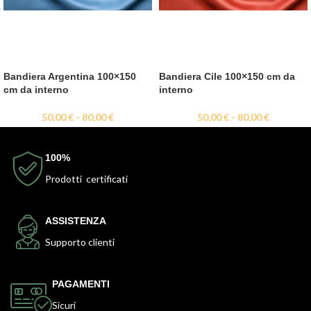
Bandiera Argentina 100×150
Bandiera Cile 100×150 cm da
cm da interno
interno
50,00
€
-
80,00
€
50,00
€
-
80,00
€
100%
Prodotti certificati
ASSISTENZA
Supporto clienti
PAGAMENTI
Sicuri