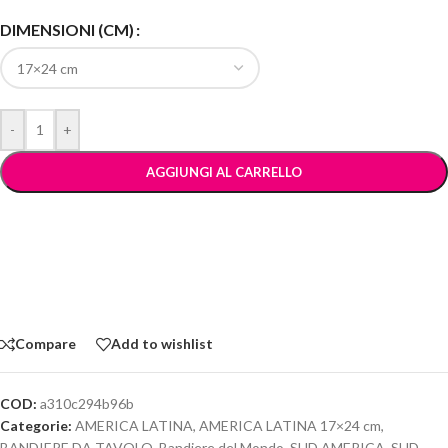
DIMENSIONI (CM)
-
+
AGGIUNGI AL CARRELLO
Compare
Add to wishlist
COD:
a310c294b96b
Categorie:
AMERICA LATINA
,
AMERICA LATINA 17×24 cm
,
BANDIERE DA TAVOLO
,
Bandiere del Mondo
,
SUD AMERICA
,
SUD