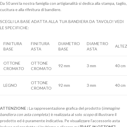
Da 50 anni la nostra famiglia con artigianalità si dedica alla stampa, taglio,
cucitura e alla rifinitura di bandiere.
SCEGLI LA BASE ADATTA ALLA TUA BANDIERA DA TAVOLO! VEDI
LE SPECIFICHE:
FINITURA
FINITURA
DIAMETRO
DIAMETRO
ALTE
BASE
ASTA
BASE
ASTA
OTTONE
OTTONE
92 mm
3 mm
40 cm
CROMATO
CROMATO
OTTONE
LEGNO
92 mm
3 mm
40 cm
CROMATO
ATTENZIONE :
La rappresentazione grafica del prodotto (
immagine
bandiera con asta completa
) è realizzata al solo
scopo
di illustrare il
prodotto ed è puramente indicativa. Pe visualizzare l’accessorio asta
incluso nel prodotto vi invitiamo a cliccare qui
[BASE IN OTTONE]