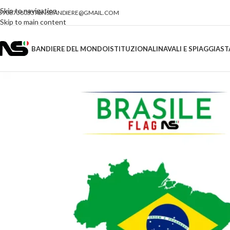
Skip to navigation
390873803378
NSBANDIERE@GMAIL.COM
Skip to main content
BANDIERE DEL MONDO
ISTITUZIONALI
NAVALI E SPIAGGIA
ST