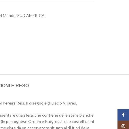
el Mondo
,
SUD AMERICA
IONI E RESO
ereira Reis. Il disegno è di Décio Villares.
Face
resentare una sfera, che contiene delle stelle bianche
o» (in portoghese Ordem e Progresso). Le costellazioni
Insta
e viste da un osservatore situato al di fuori della