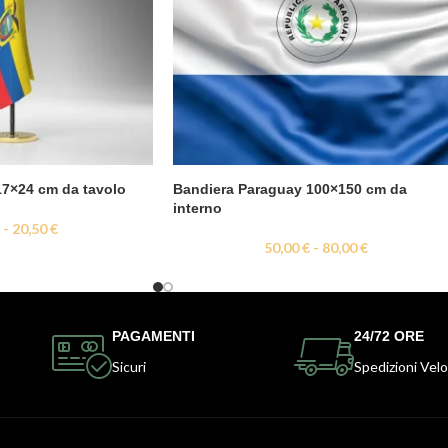
17×24 cm da tavolo
Bandiera Paraguay 100×150 cm da
interno
€
-
20,50
€
50,00
€
-
80,00
€
PAGAMENTI
24/72 ORE
Sicuri
Spedizioni Velo