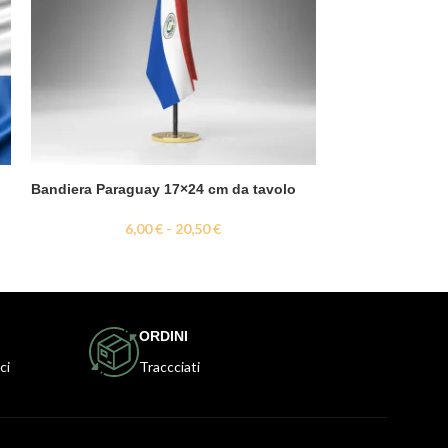
Bandiera Paraguay 17×24 cm da tavolo
Bandiera Perù
6,00
€
-
20,50
€
0,
ORDINI
ci
Traccciati