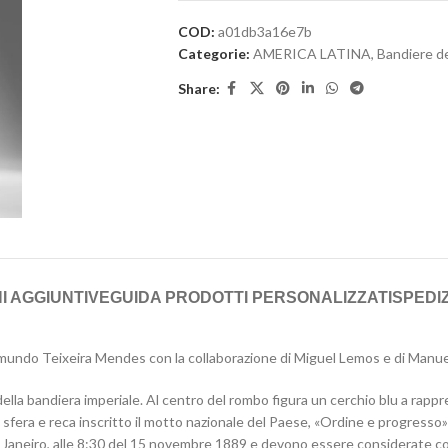
COD:
a01db3a16e7b
Categorie:
AMERICA LATINA
,
Bandiere d
Share:
I AGGIUNTIVE
GUIDA PRODOTTI PERSONALIZZATI
SPEDIZ
mundo Teixeira Mendes con la collaborazione di Miguel Lemos e di Manuel P
della bandiera imperiale. Al centro del rombo figura un cerchio blu a rapp
a sfera e reca inscritto il motto nazionale del Paese, «Ordine e progress
e Janeiro, alle 8:30 del 15 novembre 1889 e devono essere considerate com