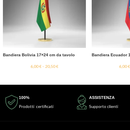
Bandiera Bolivia 17×24 cm da tavolo
Bandiera Ecuador 
6,00
€
-
20,50
€
6,00
100%
ASSISTENZA
Prodotti certificati
Supporto clienti