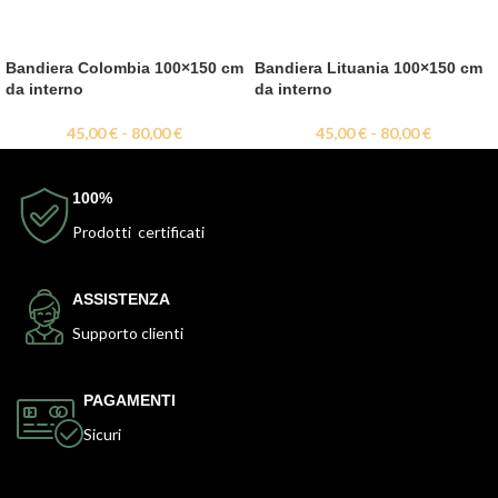
Bandiera Colombia 100×150 cm
Bandiera Lituania 100×150 cm
da interno
da interno
45,00
€
-
80,00
€
45,00
€
-
80,00
€
100%
Prodotti certificati
ASSISTENZA
Supporto clienti
PAGAMENTI
Sicuri