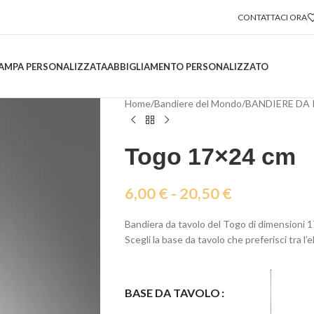
CONTATTACI ORA
AMPA PERSONALIZZATA
ABBIGLIAMENTO PERSONALIZZATO
Home
/
Bandiere del Mondo
/
BANDIERE DA
Togo 17×24 cm
6,00
€
-
20,50
€
Bandiera da tavolo del Togo di dimensioni 
Scegli la base da tavolo che preferisci tra l’
BASE DA TAVOLO