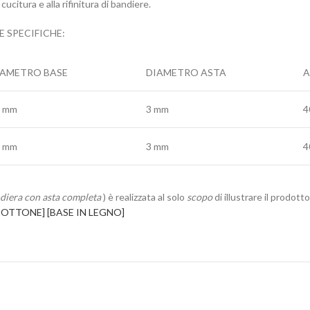
cucitura e alla rifinitura di bandiere.
E SPECIFICHE:
IAMETRO BASE
DIAMETRO ASTA
A
2 mm
3 mm
4
2 mm
3 mm
4
diera con asta completa
) è realizzata al solo
scopo
di illustrare il prodot
N OTTONE]
[BASE IN LEGNO]