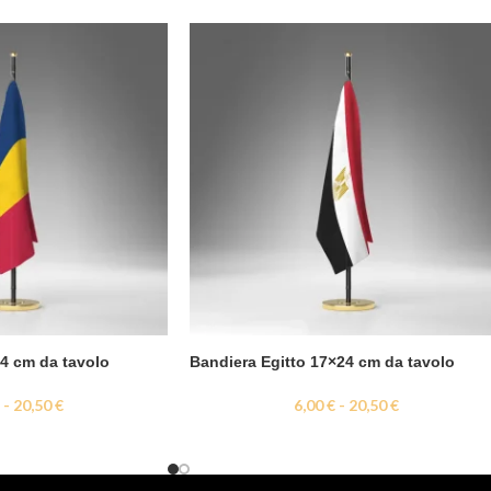
4 cm da tavolo
Bandiera Egitto 17×24 cm da tavolo
€
-
20,50
€
6,00
€
-
20,50
€