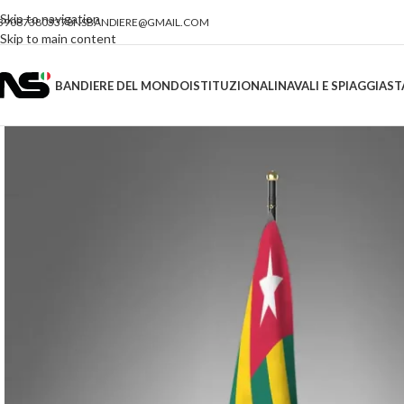
Skip to navigation
390873803378
NSBANDIERE@GMAIL.COM
Skip to main content
BANDIERE DEL MONDO
ISTITUZIONALI
NAVALI E SPIAGGIA
ST