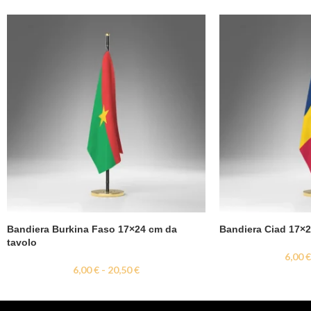
Bandiera Burkina Faso 17×24 cm da
Bandiera Ciad 17×2
tavolo
6,00
6,00
€
-
20,50
€