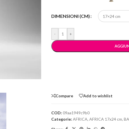
DIMENSIONI (CM)
-
+
AGGIUN
Compare
Add to wishlist
COD:
09aa1949c9b0
Categorie:
AFRICA
,
AFRICA 17x24 cm
,
BA