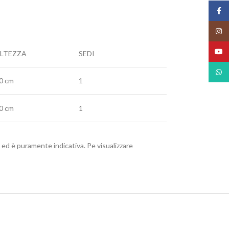
Face
Insta
YouT
LTEZZA
SEDI
What
0 cm
1
0 cm
1
to ed è puramente indicativa. Pe visualizzare