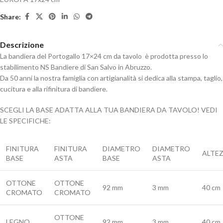
Share:
Descrizione
La bandiera del Portogallo 17×24 cm da tavolo è prodotta presso lo
stabilimento NS Bandiere di San Salvo in Abruzzo.
Da 50 anni la nostra famiglia con artigianalità si dedica alla stampa, taglio,
cucitura e alla rifinitura di bandiere.
SCEGLI LA BASE ADATTA ALLA TUA BANDIERA DA TAVOLO! VEDI
LE SPECIFICHE:
FINITURA
FINITURA
DIAMETRO
DIAMETRO
ALTE
BASE
ASTA
BASE
ASTA
OTTONE
OTTONE
92 mm
3 mm
40 cm
CROMATO
CROMATO
OTTONE
LEGNO
92 mm
3 mm
40 cm