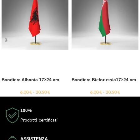
Bandiera Albania 17×24 cm
Bandiera Bielorussia17×24 cm
6,00
€
-
20,50
€
6,00
€
-
20,50
€
100%
Prodotti certificati
ASSISTENZA