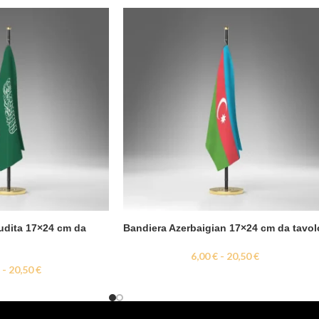
udita 17×24 cm da
Bandiera Azerbaigian 17×24 cm da tavol
6,00
€
-
20,50
€
€
-
20,50
€