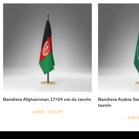
Bandiera Afghanistan 17×24 cm da tavolo
Bandiera Arabia Sa
tavolo
6,00
€
-
20,50
€
6,00