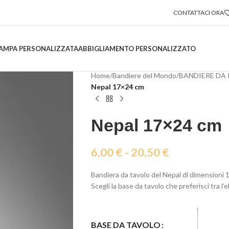
CONTATTACI ORA
AMPA PERSONALIZZATA
ABBIGLIAMENTO PERSONALIZZATO
Home
/
Bandiere del Mondo
/
BANDIERE DA
Nepal 17×24 cm
Nepal 17×24 cm
6,00
€
-
20,50
€
Bandiera da tavolo del Nepal di dimensioni
Scegli la base da tavolo che preferisci tra l’
BASE DA TAVOLO