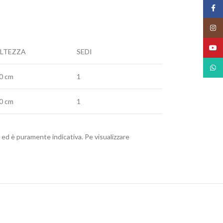
Face
Insta
YouT
LTEZZA
SEDI
What
0 cm
1
0 cm
1
to ed è puramente indicativa. Pe visualizzare