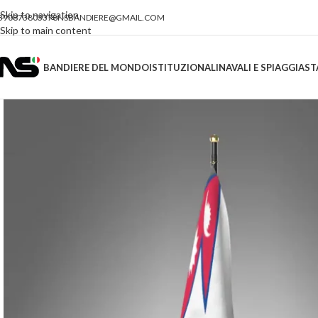
Skip to navigation
390873803378
NSBANDIERE@GMAIL.COM
Skip to main content
BANDIERE DEL MONDO
ISTITUZIONALI
NAVALI E SPIAGGIA
ST