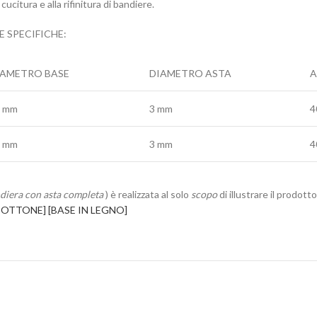
cucitura e alla rifinitura di bandiere.
E SPECIFICHE:
IAMETRO BASE
DIAMETRO ASTA
A
2 mm
3 mm
4
2 mm
3 mm
4
diera con asta completa
) è realizzata al solo
scopo
di illustrare il prodot
N OTTONE]
[BASE IN LEGNO]