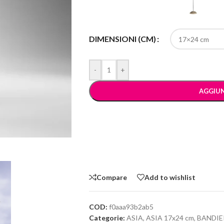
DIMENSIONI (CM)
-
+
AGGIUN
Compare
Add to wishlist
COD:
f0aaa93b2ab5
Categorie:
ASIA
,
ASIA 17x24 cm
,
BANDIE