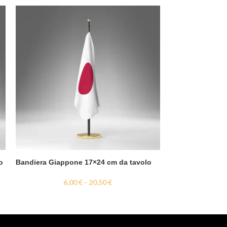
o
Bandiera Giappone 17×24 cm da tavolo
Bandiera Iraq 1
6,00
€
-
20,50
€
6,