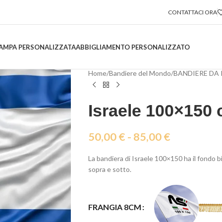
CONTATTACI ORA
AMPA PERSONALIZZATA
ABBIGLIAMENTO PERSONALIZZATO
Home
/
Bandiere del Mondo
/
BANDIERE DA
Israele 100×150
50,00
€
-
85,00
€
La bandiera di Israele 100×150 ha il fondo bi
sopra e sotto.
FRANGIA 8CM