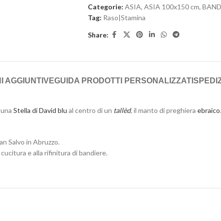
Categorie:
ASIA
,
ASIA 100x150 cm
,
BAND
Tag:
Raso|Stamina
Share:
I AGGIUNTIVE
GUIDA PRODOTTI PERSONALIZZATI
SPEDIZ
 una
Stella di David
blu
al centro di un
tallèd
, il manto di preghiera
ebraico
an Salvo in Abruzzo.
cucitura e alla rifinitura di bandiere.