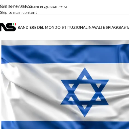
Skip to navigation
390873803378
NSBANDIERE@GMAIL.COM
Skip to main content
BANDIERE DEL MONDO
ISTITUZIONALI
NAVALI E SPIAGGIA
ST