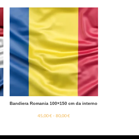
Bandiera Romania 100×150 cm da interno
Bandiera Sierra
interno
45,00
€
-
80,00
€
50