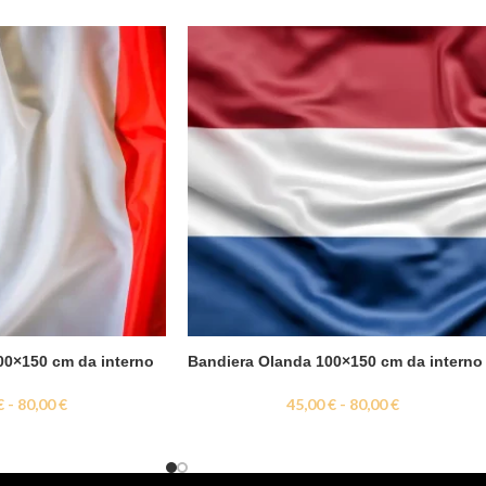
00×150 cm da interno
Bandiera Olanda 100×150 cm da interno
€
-
80,00
€
45,00
€
-
80,00
€