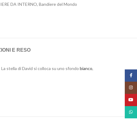
IERE DA INTERNO
,
Bandiere del Mondo
IONI E RESO
. La stella di David si colloca su uno sfondo
bianco
,
Face
Insta
YouT
What