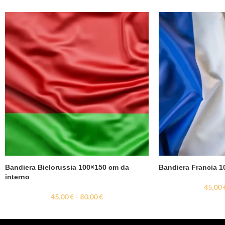
Bandiera Bielorussia 100×150 cm da
Bandiera Francia 1
interno
45,00
45,00
€
-
80,00
€