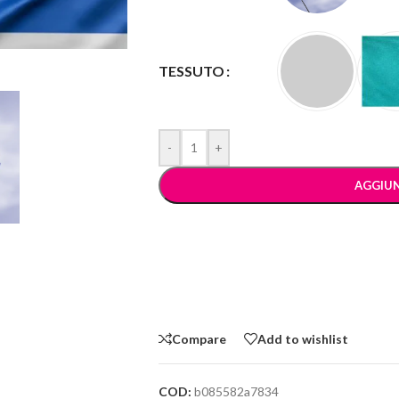
TESSUTO
-
+
AGGIUN
Compare
Add to wishlist
COD:
b085582a7834