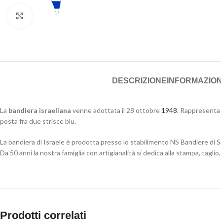
Click to enlarge
DESCRIZIONE
INFORMAZION
La
bandiera israeliana
venne adottata il 28 ottobre
1948
. Rappresenta
posta fra due strisce blu.
La bandiera di Israele è prodotta presso lo stabilimento NS Bandiere di S
Da 50 anni la nostra famiglia con artigianalità si dedica alla stampa, taglio, 
Prodotti correlati