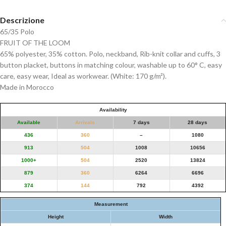
Descrizione
65/35 Polo
FRUIT OF THE LOOM
65% polyester, 35% cotton. Polo, neckband, Rib-knit collar and cuffs, 3
button placket, buttons in matching colour, washable up to 60° C, easy
care, easy wear, Ideal as workwear. (White: 170 g/m²).
Made in Morocco
Availability
Available
Arrivals
7 days
28 days
436
360
–
1080
913
504
1008
10656
1000+
504
2520
13824
879
360
6264
6696
374
144
792
4392
Measurement
Height
Width