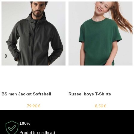
BS men Jacket Softshell
Russel boys T-Shirts
79,90
€
8,50
€
100%
Prodotti certificati