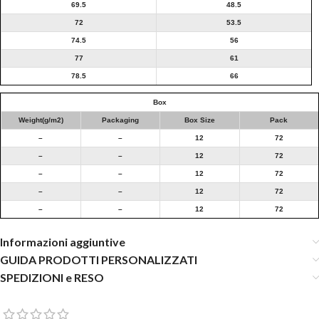
69.5
48.5
72
53.5
74.5
56
77
61
78.5
66
Box
Weight(g/m2)
Packaging
Box Size
Pack
–
–
12
72
–
–
12
72
–
–
12
72
–
–
12
72
–
–
12
72
Informazioni aggiuntive
GUIDA PRODOTTI PERSONALIZZATI
SPEDIZIONI e RESO