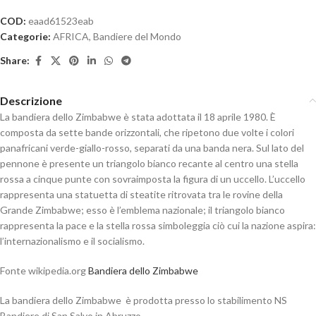
COD:
eaad61523eab
Categorie:
AFRICA
,
Bandiere del Mondo
Share:
Descrizione
La bandiera dello Zimbabwe è stata adottata il 18 aprile 1980. È
composta da sette bande orizzontali, che ripetono due volte i colori
panafricani verde-giallo-rosso, separati da una banda nera. Sul lato del
pennone è presente un triangolo bianco recante al centro una stella
rossa a cinque punte con sovraimposta la figura di un uccello. L’uccello
rappresenta una statuetta di steatite ritrovata tra le rovine della
Grande Zimbabwe; esso è l’emblema nazionale; il triangolo bianco
rappresenta la pace e la stella rossa simboleggia ciò cui la nazione aspira:
l’internazionalismo e il socialismo.
Fonte wikipedia.org
Bandiera dello Zimbabwe
La bandiera dello Zimbabwe è prodotta presso lo stabilimento NS
Bandiere di San Salvo in Abruzzo.