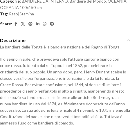
Categorie:
BANDIERE DA INTERNO
,
Bandiere del Mondo
,
OCEANIA
,
OCEANIA 100x150 cm
Tag:
Raso|Stamina
Share:
Descrizione
La bandiera delle Tonga è la bandiera nazionale del Regno di Tonga.
Il disegno iniziale, che prevedeva solo l’attuale cantone bianco con
croce rossa, fu ideato dal re Tupou I, nel 1862, per celebrare la
cristianità del suo popolo. Un anno dopo, però, Henry Dunant scelse lo
stesso vessillo per l’organizzazione internazionale da lui fondata: la
Croce Rossa. Per evitare confusione, nel 1864, si decise di limitare il
precedente disegno nell’angolo in alto a sinistra, mantenendo il resto
dello spazio su fondo rosso, similmente alle antiche Red Ensign. La
nuova bandiera, in uso dal 1874, è ufficialmente riconosciuta dall’anno
successivo. La sua adozione legale risale al 4 novembre 1875 insieme alla
Costituzione del paese, che ne prevede l’immodificabilità. Tuttavia è
ammesso l’uso come bandiera di comodo.