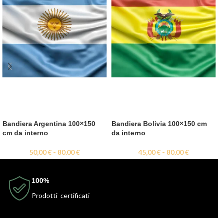
Bandiera Argentina 100×150
Bandiera Bolivia 100×150 cm
cm da interno
da interno
50,00
€
-
80,00
€
45,00
€
-
80,00
€
100%
Prodotti certificati