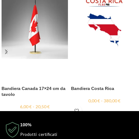
Bandiera Canada 17×24 cm da
Bandiera Costa Rica
tavolo
0,00
€
-
380,00
€
6,00
€
-
20,50
€
100%
Prodotti certificati