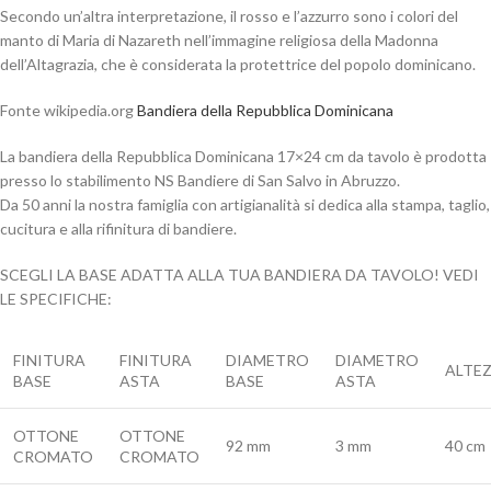
Secondo un’altra interpretazione, il rosso e l’azzurro sono i colori del
manto di Maria di Nazareth nell’immagine religiosa della Madonna
dell’Altagrazia, che è considerata la protettrice del popolo dominicano.
Fonte wikipedia.org
Bandiera della Repubblica Dominicana
La bandiera della Repubblica Dominicana 17×24 cm da tavolo è prodotta
presso lo stabilimento NS Bandiere di San Salvo in Abruzzo.
Da 50 anni la nostra famiglia con artigianalità si dedica alla stampa, taglio,
cucitura e alla rifinitura di bandiere.
SCEGLI LA BASE ADATTA ALLA TUA BANDIERA DA TAVOLO! VEDI
LE SPECIFICHE:
FINITURA
FINITURA
DIAMETRO
DIAMETRO
ALTE
BASE
ASTA
BASE
ASTA
OTTONE
OTTONE
92 mm
3 mm
40 cm
CROMATO
CROMATO