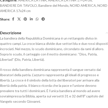
Categorie:
AMERICA LATINA
,
AMERICA LATINA 17×24 cm
,
BANDIERE DA TAVOLO
,
Bandiere del Mondo
,
NORD AMERICA
,
NORD
AMERICA 17x24 cm
Share:
Descrizione
La bandiera della Repubblica Dominicana è un rettangolo diviso in
quattro campi. La croce bianca divide due settori blu e due rossi disposti
incrociati. Nel mezzo, lo scudo dominicano, circondato da rami di alloro.
Sopra lo scudo, il carteggio con il motto dominicano: “Dios, Patria,
Libertad” (Dio, Patria, Libertà).
Il rosso della bandiera dominicana rappresenta il sangue versato dai
liberatori della patria. L’azzurro rappresenta gli ideali di progresso e
libertà. La croce è il simbolo della lotta dei liberatori per arrivare alla
libertà della patria. Il bianco ricorda che la pace e l’unione devono
prevalere tra tutti i dominicani. È l’unica bandiera al mondo ad avere
sovraimpressa la Bibbia, aperta sui versetti 31 e 32 dell’8º capitolo del
Vangelo secondo Giovanni.