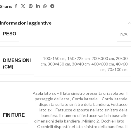
Share:
Informazioni aggiuntive
PESO
N/A
100×150 cm
,
150×225 cm
,
200×300 cm
,
20×30
DIMENSIONI
cm
,
300×450 cm
,
30×40 cm
,
400×600 cm
,
40×60
(CM)
cm
,
70×100 cm
Asola lato sx – Il lato sinistro presenta un’asola per il
passaggio dell’asta.
,
Corda laterale – Corda laterale
disposta sul lato sinistro della bandiera
,
Fettucce
lato sx – Fettucce disposte nel lato sinistro della
FINITURE
bandiera. Il numero di fettucce varia in base alle
dimensioni della bandiera . Minimo 2
,
Occhielli lato –
Occhielli disposti nel lato sinistro della bandiera. Il