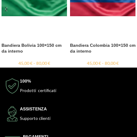
Bandiera Bolivia 100×150 cm
Bandiera Colombia 100×150 cm
da interno
da interno
45,00
€
-
80,00
€
45,00
€
-
80,00
€
100%
Prodotti certificati
ASSISTENZA
Supporto clienti
PAGAMENTI