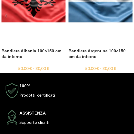
Bandiera Albania 100×150 cm
Bandiera Argentina 100×150
da interno
cm da interno
50,00
€
-
80,00
€
50,00
€
-
80,00
€
100%
Prodotti certificati
ASSISTENZA
Supporto clienti