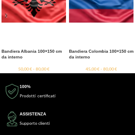
Bandiera Albania 100×150 cm
Bandiera Colombia 100×150 cm
da interno
da interno
50,00
€
-
80,00
€
45,00
€
-
80,00
€
100%
Prodotti certificati
ASSISTENZA
Supporto clienti