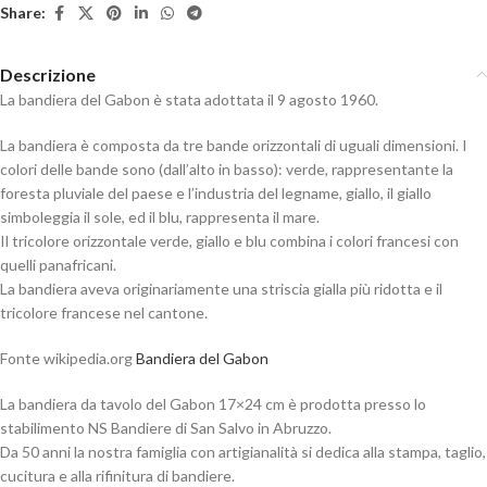
Share:
Descrizione
La bandiera del Gabon è stata adottata il 9 agosto 1960.
La bandiera è composta da tre bande orizzontali di uguali dimensioni. I
colori delle bande sono (dall’alto in basso): verde, rappresentante la
foresta pluviale del paese e l’industria del legname, giallo, il giallo
simboleggia il sole, ed il blu, rappresenta il mare.
Il tricolore orizzontale verde, giallo e blu combina i colori francesi con
quelli panafricani.
La bandiera aveva originariamente una striscia gialla più ridotta e il
tricolore francese nel cantone.
Fonte wikipedia.org
Bandiera del Gabon
La bandiera da tavolo del Gabon 17×24 cm è prodotta presso lo
stabilimento NS Bandiere di San Salvo in Abruzzo.
Da 50 anni la nostra famiglia con artigianalità si dedica alla stampa, taglio,
cucitura e alla rifinitura di bandiere.