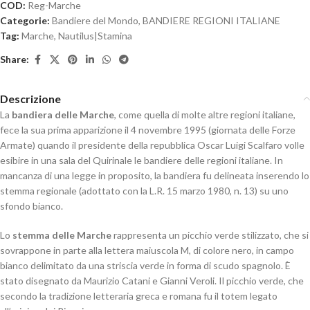
COD:
Reg-Marche
Categorie:
Bandiere del Mondo
,
BANDIERE REGIONI ITALIANE
Tag:
Marche
,
Nautilus|Stamina
Share:
Descrizione
La
bandiera delle Marche
, come quella di molte altre regioni italiane,
fece la sua prima apparizione il 4 novembre 1995 (giornata delle Forze
Armate) quando il presidente della repubblica Oscar Luigi Scalfaro volle
esibire in una sala del Quirinale le bandiere delle regioni italiane. In
mancanza di una legge in proposito, la bandiera fu delineata inserendo lo
stemma regionale (adottato con la L.R. 15 marzo 1980, n. 13) su uno
sfondo bianco.
Lo
stemma delle Marche
rappresenta un picchio verde stilizzato, che si
sovrappone in parte alla lettera maiuscola M, di colore nero, in campo
bianco delimitato da una striscia verde in forma di scudo spagnolo
. È
stato disegnato da Maurizio Catani e Gianni Veroli. Il picchio verde, che
secondo la tradizione letteraria greca e romana fu il totem legato