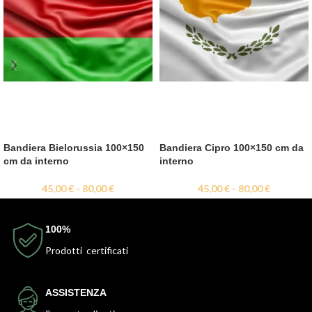
Bandiera Bielorussia 100×150
Bandiera Cipro 100×150 cm da
cm da interno
interno
45,00
€
-
80,00
€
45,00
€
-
80,00
€
100%
Prodotti certificati
ASSISTENZA