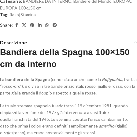
Categorie:
BANDIERE DA INTERNO
,
Bandiere del Mondo
,
EUROPA
,
EUROPA 100x150 cm
Tag:
Raso|Stamina
Share:
Descrizione
Bandiera della Spagna 100×150
cm da interno
La
bandiera della Spagna
(conosciuta anche come la
Rojigualda
, trad. la
“rosso-oro”), è divisa in tre bande orizzontali: rosso, giallo e rosso, con la
parte gialla grande il doppio rispetto a quelle rosse.
L’attuale stemma spagnolo fu adottato il 19 dicembre 1981, quando
rimpiazzò la versione del 1977 già intervenuta a sostituire
quella franchista del 1945. Lo stemma costituì l’unico cambiamento,
dato che prima i colori erano definiti semplicemente
amarillo
(giallo)
e
rojo
(rosso), ma erano sostanzialmente gli stessi.