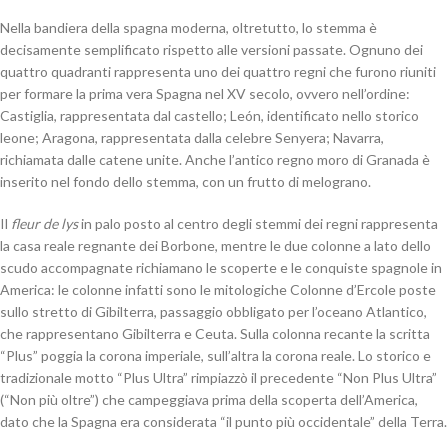
Nella bandiera della spagna moderna, oltretutto, lo stemma è
decisamente semplificato rispetto alle versioni passate. Ognuno dei
quattro quadranti rappresenta uno dei quattro regni che furono riuniti
per formare la prima vera Spagna nel XV secolo, ovvero nell’ordine:
Castiglia, rappresentata dal castello; León, identificato nello storico
leone; Aragona, rappresentata dalla celebre Senyera; Navarra,
richiamata dalle catene unite. Anche l’antico regno moro di Granada è
inserito nel fondo dello stemma, con un frutto di melograno.
Il
fleur de lys
in palo posto al centro degli stemmi dei regni rappresenta
la casa reale regnante dei Borbone, mentre le due colonne a lato dello
scudo accompagnate richiamano le scoperte e le conquiste spagnole in
America: le colonne infatti sono le mitologiche Colonne d’Ercole poste
sullo stretto di Gibilterra, passaggio obbligato per l’oceano Atlantico,
che rappresentano Gibilterra e Ceuta. Sulla colonna recante la scritta
“Plus” poggia la corona imperiale, sull’altra la corona reale. Lo storico e
tradizionale motto “Plus Ultra” rimpiazzò il precedente “Non Plus Ultra”
(“Non più oltre”) che campeggiava prima della scoperta dell’America,
dato che la Spagna era considerata “il punto più occidentale” della Terra
.