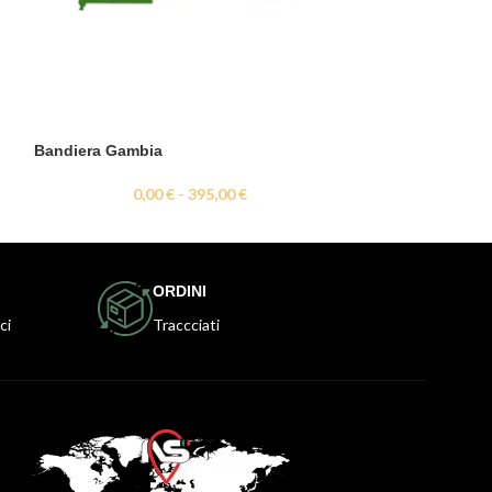
Bandiera Gambia
Bandiera Germa
0,00
€
-
395,00
€
0,
ORDINI
ci
Traccciati