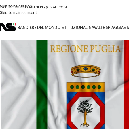
Skip to navigation
390873803378
NSBANDIERE@GMAIL.COM
Skip to main content
BANDIERE DEL MONDO
ISTITUZIONALI
NAVALI E SPIAGGIA
ST