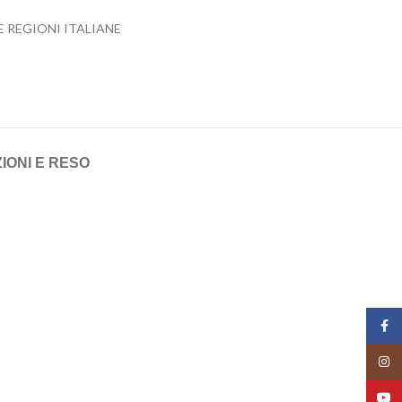
 REGIONI ITALIANE
IONI E RESO
Face
Insta
YouT