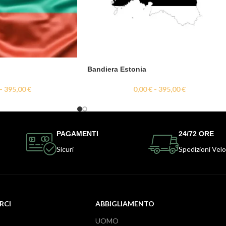
Bandiera Estonia
-
395,00
€
0,00
€
-
395,00
€
PAGAMENTI
24/72 ORE
Sicuri
Spedizioni Velo
RCI
ABBIGLIAMENTO
UOMO