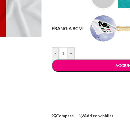
FRANGIA 8CM
-
+
AGGIUN
Compare
Add to wishlist