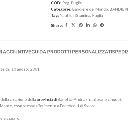
COD:
Reg-Puglia
Categorie:
Bandiere del Mondo
,
BANDIERE
Tag:
Nautilus|Stamina
,
Puglia
Share:
I AGGIUNTIVE
GUIDA PRODOTTI PERSONALIZZATI
SPEDIZ
ente dal 10 agosto 2001.
 della creazione della
provincia d
i Barletta-Andria-Trani erano cinque).
Monte, esso stesso riferimento a Federico II di Svevia.
e e azzurro.