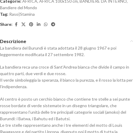
Categorie:
AFRICA
,
AFRICA 100x150 cm
,
BANDIERE DA INTERNO
,
Bandiere del Mondo
Tag:
Raso|Stamina
Share:
Descrizione
La bandiera del Burundi è stata adottata il 28 giugno 1967 e poi
leggermente modificata il 27 settembre 1982.
La bandiera reca una croce di Sant’Andrea bianca che divide il campo in
quattro parti, due verdi e due rosse.
Il verde simboleggia la speranza, il bianco la purezza, e il rosso la lotta per
l’indipendenza.
Al centro è posto un cerchio bianco che contiene tre stelle a sei punte
rosse bordate di verde sistemate in un disegno triangolare, che
rappresentano l’unità delle tre principali categorie sociali (amoko) del
Burundi: i Batwa, i Bahutu ed i Batutsi.
Le tre stelle rappresentano anche i tre elementi del motto di Louis
Rwagasore e del partito Uprona, divenuto poi il motto di tutta la