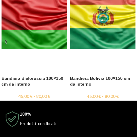
Bandiera Bielorussia 100×150
Bandiera Bolivia 100×150 cm
cm da interno
da interno
45,00
€
-
80,00
€
45,00
€
-
80,00
€
100%
Prodotti certificati