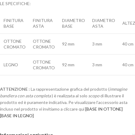
LE SPECIFICHE:
FINITURA
FINITURA
DIAMETRO
DIAMETRO
ALTE
BASE
ASTA
BASE
ASTA
OTTONE
OTTONE
92 mm
3 mm
40 cm
CROMATO
CROMATO
OTTONE
LEGNO
92 mm
3 mm
40 cm
CROMATO
ATTENZIONE :
La rappresentazione grafica del prodotto (
immagine
bandiera con asta completa
) è realizzata al solo
scopo
di illustrare il
prodotto ed è puramente indicativa. Pe visualizzare l’accessorio asta
incluso nel prodotto vi invitiamo a cliccare qui
[BASE IN OTTONE]
[BASE IN LEGNO]
Informazioni aggiuntive