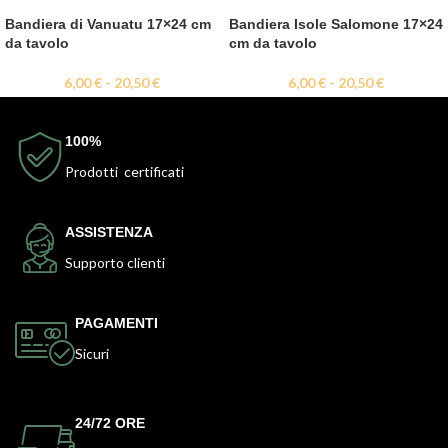
Bandiera di Vanuatu 17×24 cm
Bandiera Isole Salomone 17×24
da tavolo
cm da tavolo
6,00
€
-
20,50
€
6,00
€
-
20,50
€
100%
Prodotti certificati
ASSISTENZA
Supporto clienti
PAGAMENTI
Sicuri
24/72 ORE