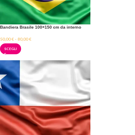
Bandiera Brasile 100×150 cm da interno
50,00
€
-
80,00
€
SCEGLI