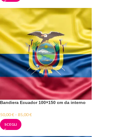
Bandiera Ecuador 100×150 cm da interno
50,00
€
-
85,00
€
SCEGLI