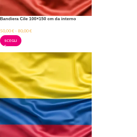
Bandiera Cile 100×150 cm da interno
50,00
€
-
80,00
€
SCEGLI