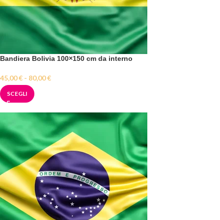
Bandiera Bolivia 100×150 cm da interno
45,00
€
-
80,00
€
SCEGLI