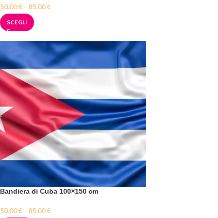
50,00
€
-
85,00
€
SCEGLI
Bandiera di Cuba 100×150 cm
50,00
€
-
85,00
€