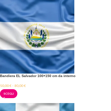
Bandiera EL Salvador 100×150 cm da interno
50,00
€
-
80,00
€
SCEGLI