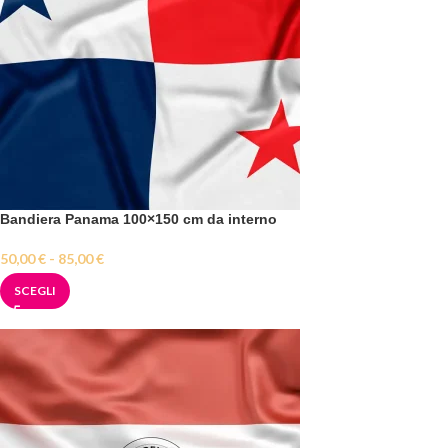
Bandiera Panama 100×150 cm da interno
50,00
€
-
85,00
€
SCEGLI