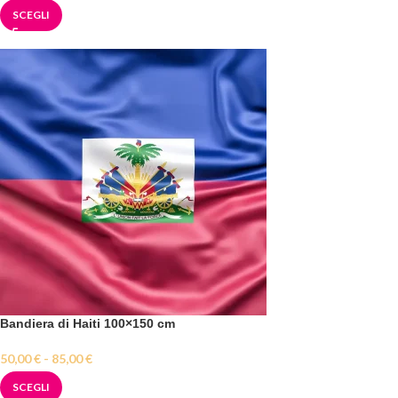
SCEGLI
Bandiera di Haiti 100×150 cm
50,00
€
-
85,00
€
SCEGLI