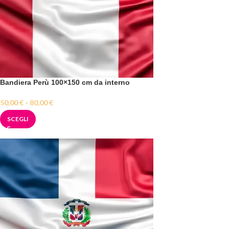
Bandiera Perù 100×150 cm da interno
50,00
€
-
80,00
€
SCEGLI